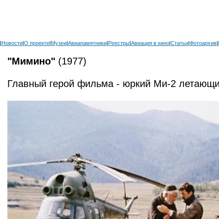
|
Новости
|
О проекте
|
Музеи
|
Авиапамятники
|
Реестры
|
Авиация в кино
|
Статьи
|
Фотоархив
|
"Мимино"
(1977)
Главный герой фильма - юркий Ми-2 летающ