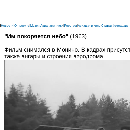
|
Новости
|
О проекте
|
Музеи
|
Авиапамятники
|
Реестры
|
Авиация в кино
|
Статьи
|
Фотоархив
|
"Им покоряется небо"
(1963)
Фильм снимался в Монино. В кадрах присутс
также ангары и строения аэродрома.