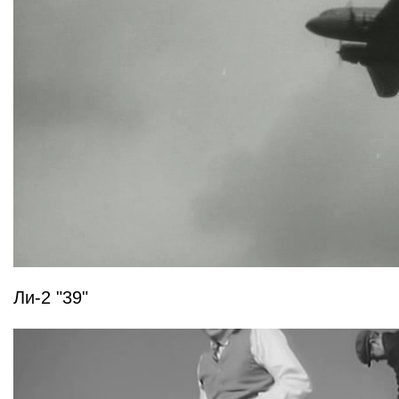
Ли-2 "39"