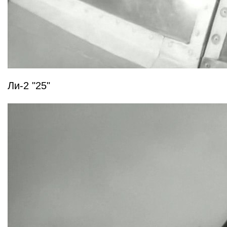
Ли-2 "25"