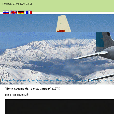
Пятница, 07.08.2026, 13:15
|
Новости
|
О проекте
|
Музеи
|
Авиапамятники
|
Реестры
|
Авиация в кино
|
Статьи
|
Фотоархив
|
"Если хочешь быть счастливым"
(1974)
Ми-6 "88 красный"