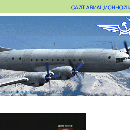
Расписания
|
Ссылки
|
Гостевая книга
|
Р. Г. Вениаминов