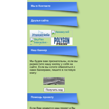
Мы в Контакте
Друзья сайта
Наш баннер
Мы будем вам признательны, если вы
разместите нашу кнопку у себя на
сайте. Если вы хотите обменяться с
нами баннерами, пишите в гостевую
книгу:
Помощь проекту
Если Вам нравится наш проект и Вы