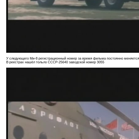
У следующего Ми-8 регистрационный номер за время фильма постоянно меняется.
В реестрах нашёл тольло СССР-25640 заводской номер 3055