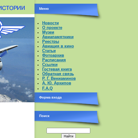
Меню
Новости
О проекте
Музеи
Авиапамятники
Реестры
Авиация в кино
Статьи
Фотоархив
Расписания
Ссылки
Гостевая книга
Обратная связь
Р. Г. Вениаминов
А. Ю. Архипов
F.A.Q
Форма входа
Поиск