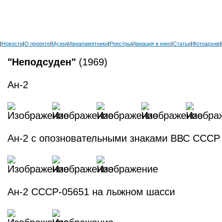
|
Новости
|
О проекте
|
Музеи
|
Авиапамятники
|
Реестры
|
Авиация в кино
|
Статьи
|
Фотоархив
|
"Неподсуден"
(1969)
Ан-2
Ан-2 с опозновательными знаками ВВС СССР
Ан-2 СССР-05651 на лыжном шасси