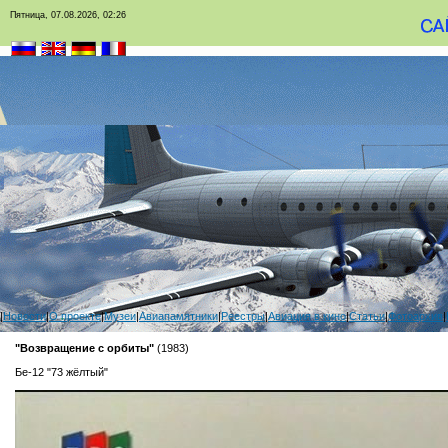
Пятница, 07.08.2026, 02:26
|
Новости
|
О проекте
|
Музеи
|
Авиапамятники
|
Реестры
|
Авиация в кино
|
Статьи
|
Фотоархив
|
"Возвращение с орбиты"
(1983)
Бе-12 "73 жёлтый"