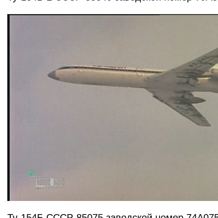
Ту-154Б СССР-85075 заводской номер 74А07