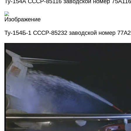
Ту-154А СССР-85116 заводской номер 75А11
Ту-154Б-1 СССР-85232 заводской номер 77А2