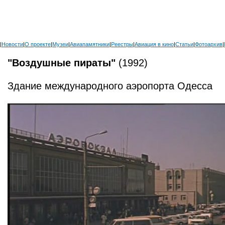
|
Новости
|
О проекте
|
Музеи
|
Авиапамятники
|
Реестры
|
Авиация в кино
|
Статьи
|
Фотоархив
|
"Воздушные пираты"
(1992)
Здание международного аэропорта Одесса