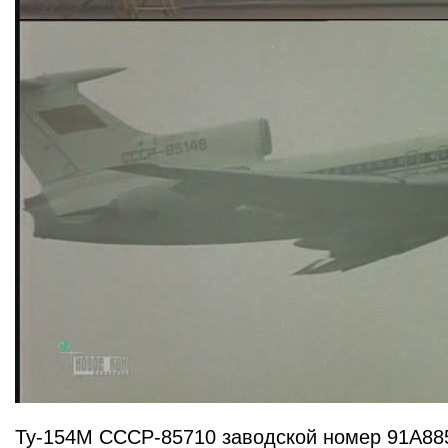
Ту-154М СССР-85710 заводской номер 91А8