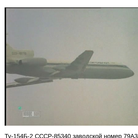
Ту-154Б-2 СССР-85340 заводской номер 79А