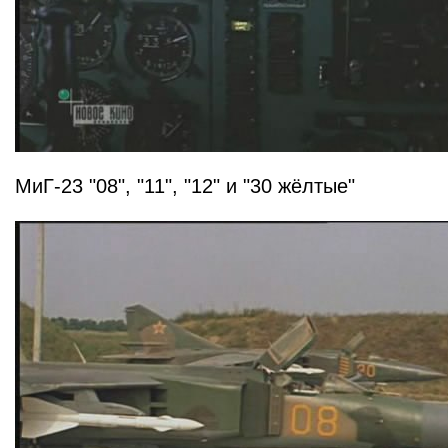
МиГ-23 "08", "11", "12" и "30 жёлтые"