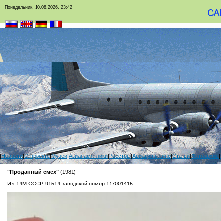
Понедельник, 10.08.2026, 23:42
|
Новости
|
О проекте
|
Музеи
|
Авиапамятники
|
Реестры
|
Авиация в кино
|
Статьи
|
Фотоархив
|
"Проданный смех"
(1981)
Ил-14М СССР-91514 заводской номер 147001415