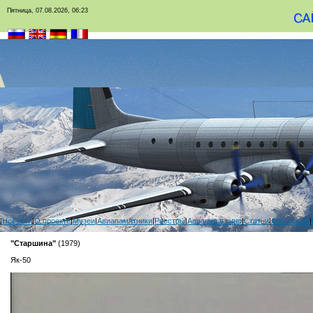
Пятница, 07.08.2026, 06:23
|
Новости
|
О проекте
|
Музеи
|
Авиапамятники
|
Реестры
|
Авиация в кино
|
Статьи
|
Фотоархив
|
"Старшина"
(1979)
Як-50