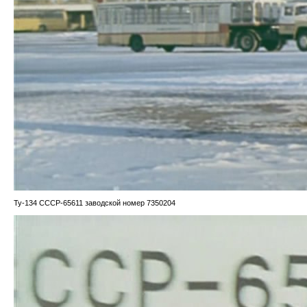
Ту-134 CCCP-65611 заводской номер 7350204