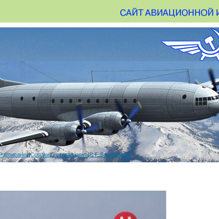
Расписания
|
Ссылки
|
Гостевая книга
|
Р. Г. Вениаминов