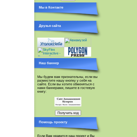
Мы в Контакте
Друзья сайта
Наш баннер
Мы будем вам признательны, если вы
разместите нашу кнопку у себя на
сайте. Если вы хотите обменяться с
нами баннерами, пишите в гостевую
книгу:
Помощь проекту
Если Вам нравится наш проект и Вы