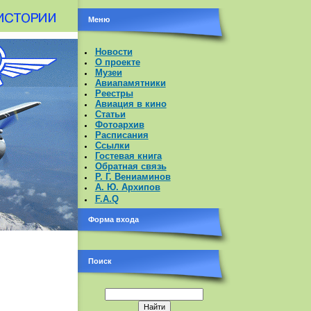
Меню
Новости
О проекте
Музеи
Авиапамятники
Реестры
Авиация в кино
Статьи
Фотоархив
Расписания
Ссылки
Гостевая книга
Обратная связь
Р. Г. Вениаминов
А. Ю. Архипов
F.A.Q
Форма входа
Поиск