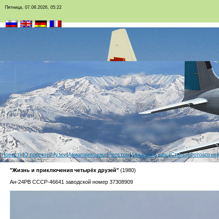
Пятница, 07.08.2026, 05:22
|
Новости
|
О проекте
|
Музеи
|
Авиапамятники
|
Реестры
|
Авиация в кино
|
Статьи
|
Фотоархив
|
"Жизнь и приключения четырёх друзей"
(1980)
Ан-24РВ СССР-46641 заводской номер 37308909