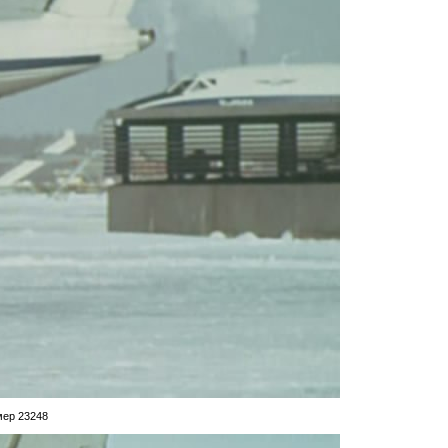
мер 23248