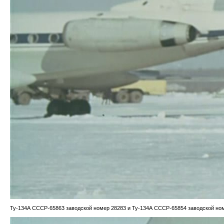
Ту-134А CCCP-65863 заводской номер 28283 и Ту-134А CCCP-65854 заводской но