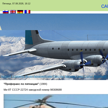
Пятница, 07.08.2026, 16:12
|
Новости
|
О проекте
|
Музеи
|
Авиапамятники
|
Реестры
|
Авиация в кино
|
Статьи
|
Фотоархив
|
"Преферанс по пятницам"
(1984)
Ми-8Т CCCP-22724 заводской номер 98308688