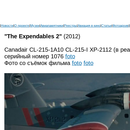
|
Новости
|
О проекте
|
Музеи
|
Авиапамятники
|
Реестры
|
Авиация в кино
|
Статьи
|
Фотоархив
|
"The Expendables 2"
(2012)
Canadair CL-215-1A10 CL-215-I XP-2112 (в ре
серийный номер 1076
foto
Фото со съёмок фильма
foto
foto