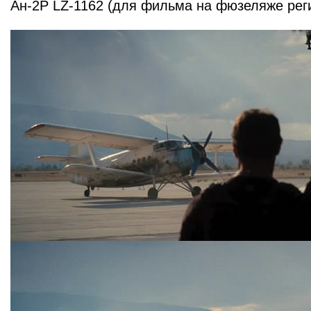
Ан-2Р LZ-1162 (для фильма на фюзеляже рег