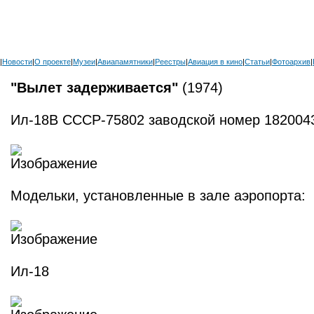
|
Новости
|
О проекте
|
Музеи
|
Авиапамятники
|
Реестры
|
Авиация в кино
|
Статьи
|
Фотоархив
|
"Вылет задерживается"
(1974)
Ил-18В СССР-75802 заводской номер 182004
Модельки, установленные в зале аэропорта:
Ил-18