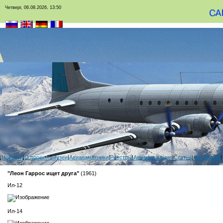
Четверг, 06.08.2026, 13:50
|
Новости
|
О проекте
|
Музеи
|
Авиапамятники
|
Реестры
|
Авиация в кино
|
Статьи
|
Фотоархив
|
"Леон Гаррос ищет друга"
(1961)
Ил-12
Ил-14