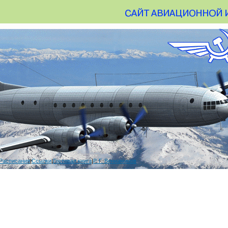
Расписания
|
Ссылки
|
Гостевая книга
|
Р. Г. Вениаминов