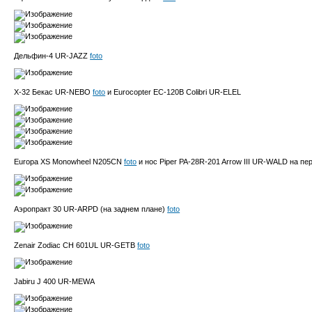
Дельфин-4 UR-JAZZ
foto
Х-32 Бекас UR-NEBO
foto
и Eurocopter EC-120B Colibri UR-ELEL
Europa XS Monowheel N205CN
foto
и нос Piper PA-28R-201 Arrow III UR-WALD на п
Аэропракт 30 UR-ARPD (на заднем плане)
foto
Zenair Zodiac CH 601UL UR-GETB
foto
Jabiru J 400 UR-MEWA