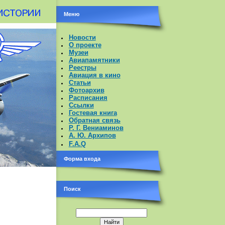
Меню
Новости
О проекте
Музеи
Авиапамятники
Реестры
Авиация в кино
Статьи
Фотоархив
Расписания
Ссылки
Гостевая книга
Обратная связь
Р. Г. Вениаминов
А. Ю. Архипов
F.A.Q
Форма входа
Поиск