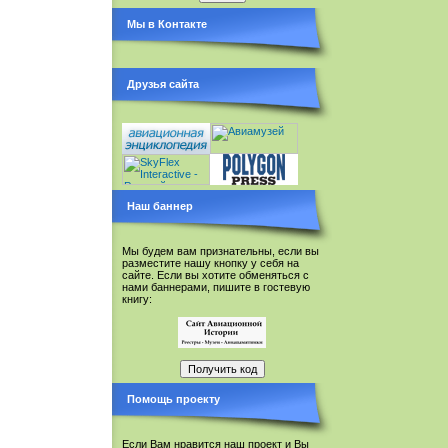
Мы в Контакте
Друзья сайта
Наш баннер
Мы будем вам признательны, если вы
разместите нашу кнопку у себя на
сайте. Если вы хотите обменяться с
нами баннерами, пишите в гостевую
книгу:
Помощь проекту
Если Вам нравится наш проект и Вы