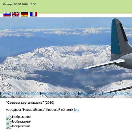
Четверг, 06.08.2026, 16:56
|
Новости
|
О проекте
|
Музеи
|
Авиапамятники
|
Реестры
|
Авиация в кино
|
Статьи
|
Фотоархив
|
"Совсем другая жизнь"
(2010)
Аэродром "Наливайковка" Киевской области
foto