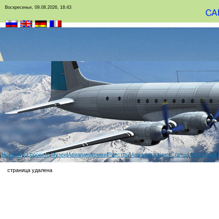
Воскресенье, 09.08.2026, 18:43
|
Новости
|
О проекте
|
Музеи
|
Авиапамятники
|
Реестры
|
Авиация в кино
|
Статьи
|
Фотоархив
|
страница удалена