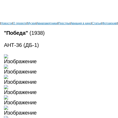
|
Новости
|
О проекте
|
Музеи
|
Авиапамятники
|
Реестры
|
Авиация в кино
|
Статьи
|
Фотоархив
|
"Победа"
(1938)
АНТ-36 (ДБ-1)