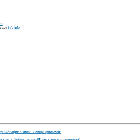
to
 воду
info
info
лу "Авиация в кино - Список фильмов"
 в кино - Выбор фирмы/КБ летательного аппарата"