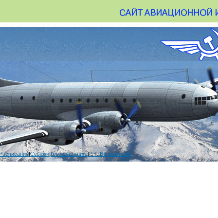
Расписания
|
Ссылки
|
Гостевая книга
|
Р. Г. Вениаминов