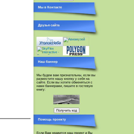
Мы в Контакте
Друзья сайта
Наш баннер
Мы будем вам признательны, если вы
разместите нашу кнопку у себя на
сайте. Если вы хотите обменяться с
нами баннерами, пишите в гостевую
книгу:
Помощь проекту
Если Вам нравится наш проект и Вы