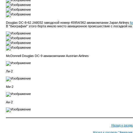
Douglas DC-8-62 JA8032 заводской номер 45954/362 авиакомпании Japan Airlines
fo
В "биографии" этого борта имело место авиационное происшествие с посадкой на
McDonnell Douglas DC-9 авиакомпании Austrian Airlines
Ли-2
Ми-2
Ан-2
Назад к разде
Назад к разделу "Авиация