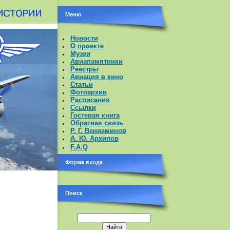
Меню
Новости
О проекте
Музеи
Авиапамятники
Реестры
Авиация в кино
Статьи
Фотоархив
Расписания
Ссылки
Гостевая книга
Обратная связь
Р. Г. Вениаминов
А. Ю. Архипов
F.A.Q
Форма входа
Поиск