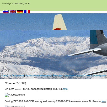
Пятница, 07.08.2026, 02:39
|
Новости
|
О проекте
|
Музеи
|
Авиапамятники
|
Реестры
|
Авиация в кино
|
Статьи
|
Фотоархив
|
"Транзит"
(1982)
Ил-62М СССР-86489 заводской номер 4830456
foto
Boeing 727-228 F-GCDB заводской номер 22082/1603 авиакомпании Air France
foto