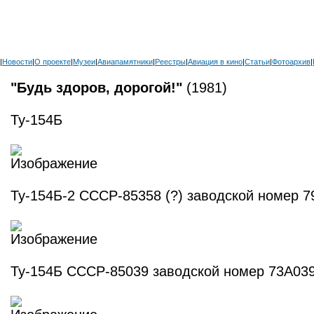
|
Новости
|
О проекте
|
Музеи
|
Авиапамятники
|
Реестры
|
Авиация в кино
|
Статьи
|
Фотоархив
|
"Будь здоров, дорогой!"
(1981)
Ту-154Б
Ту-154Б-2 СССР-85358 (?) заводской номер 
Ту-154Б СССР-85039 заводской номер 73A03