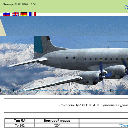
Пятница, 07.08.2026, 14:55
|
Новости
|
О проекте
|
Музеи
|
Авиапамятники
|
Реестры
|
Авиация в кино
|
Статьи
|
Фотоархив
|
Самолеты Ту-142 ОКБ А. Н. Туполева в худо
Тип ЛА
Бортовой номер
Ту-142
"20"
"Случ