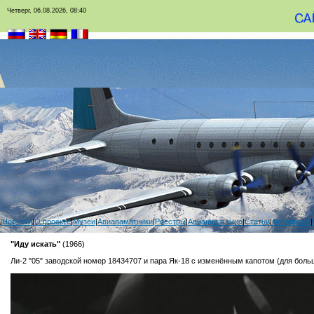
Четверг, 06.08.2026, 08:40
|
Новости
|
О проекте
|
Музеи
|
Авиапамятники
|
Реестры
|
Авиация в кино
|
Статьи
|
Фотоархив
|
"Иду искать"
(1966)
Ли-2 "05" заводской номер 18434707 и пара Як-18 с изменённым капотом (для боль