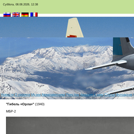
Суббота, 08.08.2026, 12:38
|
Новости
|
О проекте
|
Музеи
|
Авиапамятники
|
Реестры
|
Авиация в кино
|
Статьи
|
Фотоархив
|
"Гибель «Орла»"
(1940)
МБР-2