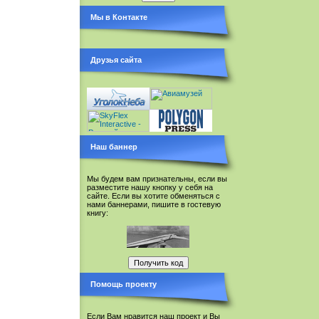
Мы в Контакте
Друзья сайта
Наш баннер
Мы будем вам признательны, если вы
разместите нашу кнопку у себя на
сайте. Если вы хотите обменяться с
нами баннерами, пишите в гостевую
книгу:
Помощь проекту
Если Вам нравится наш проект и Вы