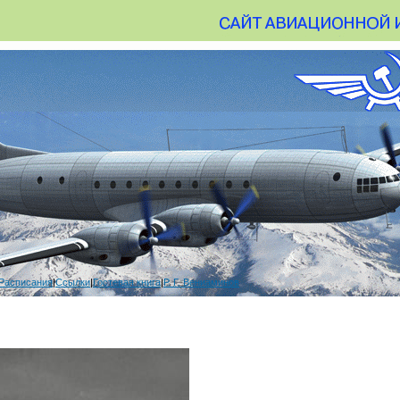
Расписания
|
Ссылки
|
Гостевая книга
|
Р. Г. Вениаминов