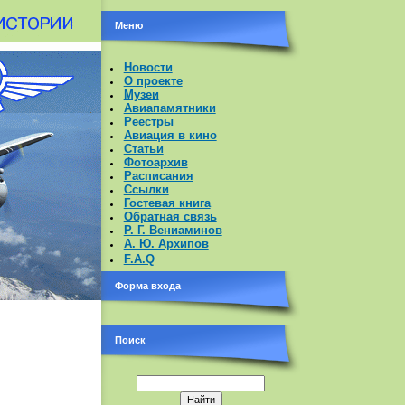
Меню
Новости
О проекте
Музеи
Авиапамятники
Реестры
Авиация в кино
Статьи
Фотоархив
Расписания
Ссылки
Гостевая книга
Обратная связь
Р. Г. Вениаминов
А. Ю. Архипов
F.A.Q
Форма входа
Поиск