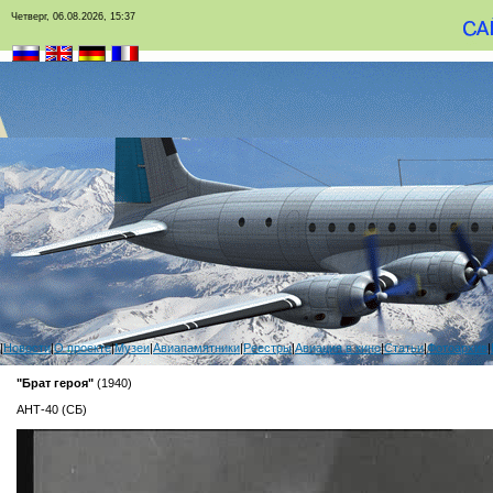
Четверг, 06.08.2026, 15:37
|
Новости
|
О проекте
|
Музеи
|
Авиапамятники
|
Реестры
|
Авиация в кино
|
Статьи
|
Фотоархив
|
"Брат героя"
(1940)
АНТ-40 (СБ)