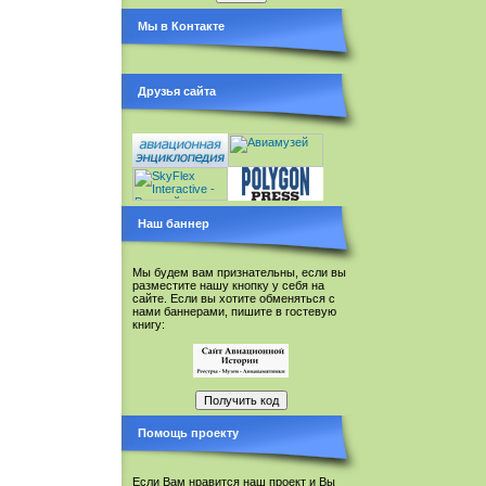
Мы в Контакте
Друзья сайта
Наш баннер
Мы будем вам признательны, если вы
разместите нашу кнопку у себя на
сайте. Если вы хотите обменяться с
нами баннерами, пишите в гостевую
книгу:
Помощь проекту
Если Вам нравится наш проект и Вы