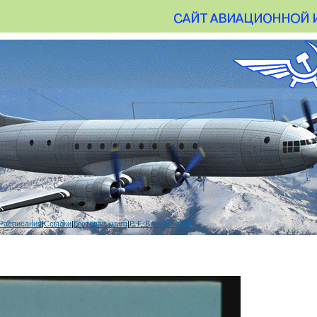
Расписания
|
Ссылки
|
Гостевая книга
|
Р. Г. Вениаминов