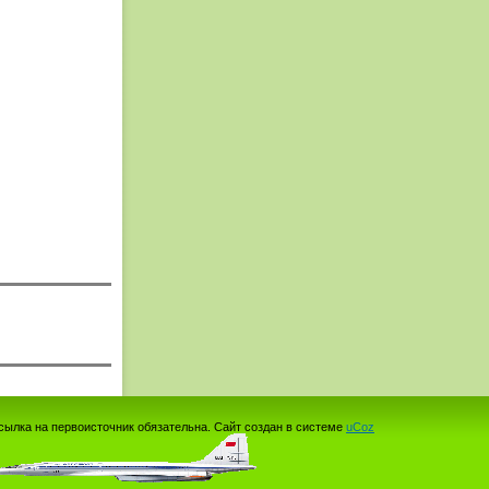
сылка на первоисточник обязательна.
Сайт создан в системе
uCoz