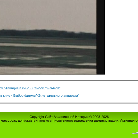
лу "Авиация в кино - Список фильмов"
 в кино - Выбор фирмы/КБ летательного аппарата"
Copyright Сайт Авиационной Истории © 2008-2026
-ресурсах допускается только с письменного разрешения администрации. Активная с