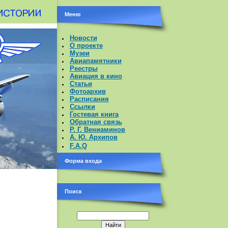
Меню
Новости
О проекте
Музеи
Авиапамятники
Реестры
Авиация в кино
Статьи
Фотоархив
Расписания
Ссылки
Гостевая книга
Обратная связь
Р. Г. Вениаминов
А. Ю. Архипов
F.A.Q
Форма входа
Поиск