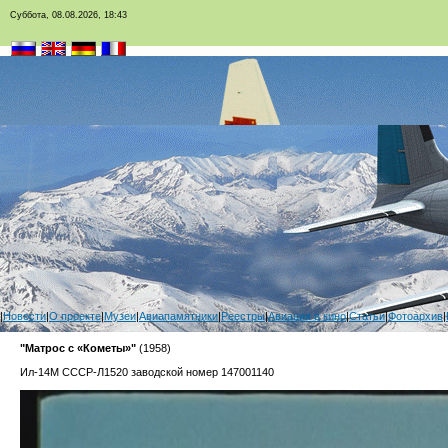
Суббота, 08.08.2026, 18:43
|
Новости
|
О проекте
|
Музеи
|
Авиапамятники
|
Реестры
|
Авиация в кино
|
Статьи
|
Фотоархив
|
"Матрос с «Кометы»"
(1958)
Ил-14М СССР-Л1520 заводской номер 147001140