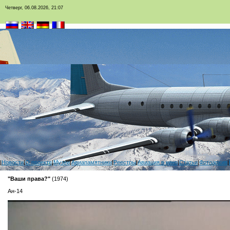
Четверг, 06.08.2026, 21:07
|
Новости
|
О проекте
|
Музеи
|
Авиапамятники
|
Реестры
|
Авиация в кино
|
Статьи
|
Фотоархив
|
"Ваши права?"
(1974)
Ан-14