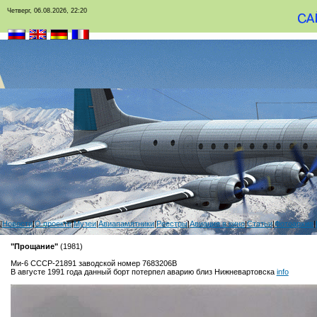
Четверг, 06.08.2026, 22:20
|
Новости
|
О проекте
|
Музеи
|
Авиапамятники
|
Реестры
|
Авиация в кино
|
Статьи
|
Фотоархив
|
"Прощание"
(1981)
Ми-6 СССР-21891 заводской номер 7683206В
В августе 1991 года данный борт потерпел аварию близ Нижневартовска
info