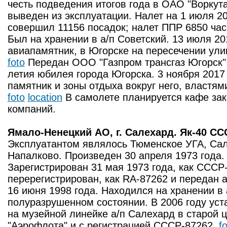
честь подведения итогов года в ОАО "Воркут
выведен из эксплуатации. Налет на 1 июля 2
совершил 11156 посадок; налет ППР 6850 час
Был на хранении в а/п Советский. 13 июля 20
авиапамятник, в Югорске на пересечении ули
foto
Передан ООО "Газпром трансгаз Югорск" 
летия юбилея города Югорска. 3 ноября 2017 
памятник и зоны отдыха вокруг него, властя
foto
location
В самолете планируется кафе зак
компаний.
Ямало-Ненецкий АО, г. Салехард. Як-40 СС
Эксплуатантом являлось Тюменское УГА, Сал
Напалково. Произведен 30 апреля 1973 года. 
Зарегистрирован 31 мая 1973 года, как СССР-
перерегистрирован, как RA-87262 и передан 
16 июня 1998 года. Находился на хранении в 
полуразрушенном состоянии. В 2006 году уст
на музейной линейке а/п Салехард в старой 
"Аэрофлота" и с регистрацией СССР-87262.
f