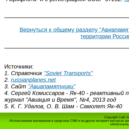
Вернуться к общему разделу "Авиапамя
территории Росси
Источники:
1. Cправочник
"Soviet Transports"
2.
russianplanes.net
3. Cайт
"Авиапамятники"
4. Сергей Комиссаров - Як-40 - реактивный
журнал "Авиация и Время", №4, 2013 год
5.
К. Г. Удалов, О. В. Шам - Самолет Як-40
Copyright Сайт 
Использование материалов в средствах СМИ и на других интернет-ресурсах до
обязательна