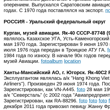
оперением. Выпускался Саратовским авиаци
годах. С 1970 года поставлялся на экспорт.
п
РОССИЯ - Уральский федеральный округ
Курган, музей авиации. Як-40 СССР-87748 (
являлось Казахское УГА, Усть-Каменогорский
мая 1970 года. Зарегистрирован 9 июня 1970 
июля 1976 года передан в Троицкое АТУ ГА.
f
1984 года по износу. В начале 90х годов перед
музей Авиации.
fotoalbum
location
Ханты-Мансийский АО, г. Югорск. Як-40С2 
Эксплуатантом являлась а/к "Hang Khong Viet
Airliners"). Произведен 29 июня 1974 года. По
Зарегистрирован, как VN-A445.
foto
28 мая 19
а/к "Северсталь" (с 2002 года "Авиапредприя
Зарегистрирован, как RA-88296.
foto
foto
foto
декабря 2011 года привозил певицу Жанну Фр