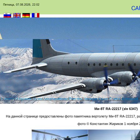
Пятница, 07.08.2026, 22:02
|
Новости
|
О проекте
|
Музеи
|
Авиапамятники
|
Реестры
|
Авиация в кино
|
Статьи
|
Фотоархив
|
Ми-8Т RA-22217 (з/н 6347)
На данной странице предоставлены фото памятника вертолету Ми-8Т RA-22217, ра
фото © Константин Жириков 1 ноября 