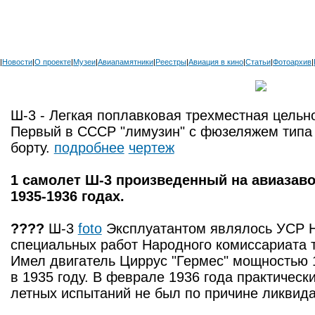
|
Новости
|
О проекте
|
Музеи
|
Авиапамятники
|
Реестры
|
Авиация в кино
|
Статьи
|
Фотоархив
|
Ш-3 - Легкая поплавковая трехместная цель
Первый в СССР "лимузин" с фюзеляжем типа 
борту.
подробнее
чертеж
1 самолет Ш-3 произведенный на авиазав
1935-1936 годах.
????
Ш-3
foto
Эксплуатантом являлось УСР 
специальных работ Народного комиссариата 
Имел двигатель Циррус "Гермес" мощностью 1
в 1935 году. В феврале 1936 года практическ
летных испытаний не был по причине ликвид