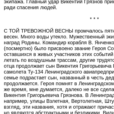
экипажа. Главный удар Викентий Грязнов прин
ради спасения людей.
* * *
С ТОЙ ТРЕВОЖНОЙ ВЕСНЫ промчалось пятна
весен. Много воды утекло. Мужественный эк
наград Родины. Командир корабля В. Янченко
(посмертно) было присвоено звание Героя Со
оставшихся в живых участников этих событий
летать по воздушным трассам, другие трудят
отца продолжает сын Викентия Григорьевича 
самолета Ту-134 Ленинградского авиапредпри
семье подрастает сын, названный в честь де
продолжается. Героя помнят в Ленинградском
же время, мне думается, далеко не все сдел
Викентия Григорьевича Грязнова. В Ленинград
например, улицы Взлетная, Вертолетная, Шту
взгляд, эти названия, хотя и отражают причас
но являются абстрактными и безликими. Види