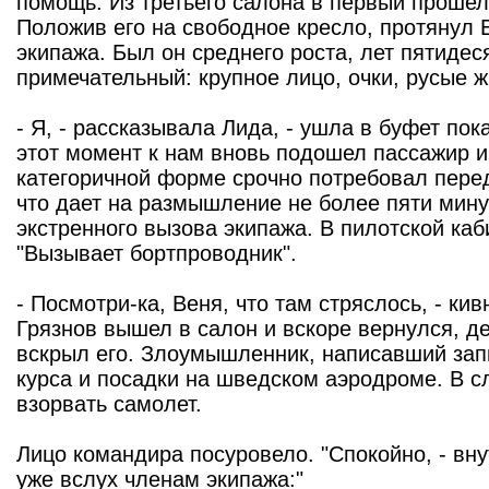
помощь. Из третьего салона в первый прошел
Положив его на свободное кресло, протянул
экипажа. Был он среднего роста, лет пятидес
примечательный: крупное лицо, очки, русые 
- Я, - рассказывала Лида, - ушла в буфет пок
этот момент к нам вновь подошел пассажир и 
категоричной форме срочно потребовал перед
что дает на размышление не более пяти мину
экстренного вызова экипажа. В пилотской каб
"Вызывает бортпроводник".
- Посмотри-ка, Веня, что там стряслось, - ки
Грязнов вышел в салон и вскоре вернулся, де
вскрыл его. Злоумышленник, написавший зап
курса и посадки на шведском аэродроме. В с
взорвать самолет.
Лицо командира посуровело. "Спокойно, - вну
уже вслух членам экипажа:"