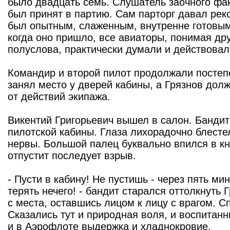
было двадцать семь. Слушатель заочного фа
был принят в партию. Сам парторг давал рек
был опытным, слаженным, внутренне готовым
когда оно пришло, все авиаторы, понимая дру
полуслова, практически думали и действовал
Командир и второй пилот продолжали постеп
занял место у дверей кабины, а Грязнов дол
от действий экипажа.
Викентий Григорьевич вышел в салон. Бандит
пилотской кабины. Глаза лихорадочно блесте
нервы. Большой палец буквально впился в кн
отпустит последует взрыв.
- Пусти в кабину! Не пустишь - через пять ми
терять нечего! - бандит старался оттолкнуть 
с места, оставшись лицом к лицу с врагом. 
Сказались тут и природная воля, и воспитанн
и в Аэрофлоте выдержка и хладнокровие.