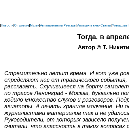
|
Новости
|
О проекте
|
Музеи
|
Авиапамятники
|
Реестры
|
Авиация в кино
|
Статьи
|
Фотоархив
|
Тогда, в апреле
Автор © Т. Никит
Стремительно летит время. И вот уже ро
определяют нас от трагического события, 
рассказать. Случившееся на борту самолет
по трассе Ленинград - Москва, буквально п
ходило множество слухов и разговоров. Под
авиаторы. А печать хранила молчание. Ни 
журналистами материалов так и не удалось
Руководители, от которых зависело получен
считали, что глассность в таких вопросах