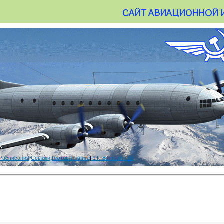
Расписания
|
Ссылки
|
Гостевая книга
|
Р. Г. Вениаминов