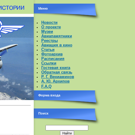
Меню
Новости
О проекте
Музеи
Авиапамятники
Реестры
Авиация в кино
Статьи
Фотоархив
Расписания
Ссылки
Гостевая книга
Обратная связь
Р. Г. Вениаминов
А. Ю. Архипов
F.A.Q
Форма входа
Поиск