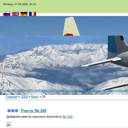
Пятница, 07.08.2026, 00:31
|
Новости
|
О проекте
|
Музеи
|
Авиапамятники
|
Реестры
|
Авиация в кино
|
Статьи
|
Фотоархив
|
Главная
»
2009
»
Март
»
10
Реестр Як-100
Добавлен реестр опытного вертолета
Як-100
.