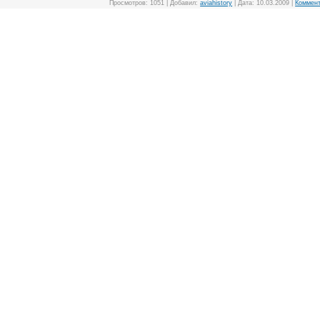
Просмотров:
1051
|
Добавил:
aviahistory
|
Дата:
10.03.2009
|
Коммент