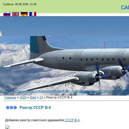
Суббота, 08.08.2026, 21:46
|
Новости
|
О проекте
|
Музеи
|
Авиапамятники
|
Реестры
|
Авиация в кино
|
Статьи
|
Фотоархив
|
Главная
»
2009
»
Май
»
23
» Реестр СССР В-4
Реестр СССР В-4
Добавлен реестр советского дирижабля
СССР В-4
.