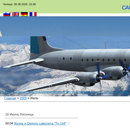
Четверг, 06.08.2026, 16:09
|
Новости
|
О проекте
|
Музеи
|
Авиапамятники
|
Реестры
|
Авиация в кино
|
Статьи
|
Фотоархив
|
Главная
»
2009
»
Июль
10 Июля, Пятница
00:04
Жизнь и Смерть самолета "Ту-144"
(0)