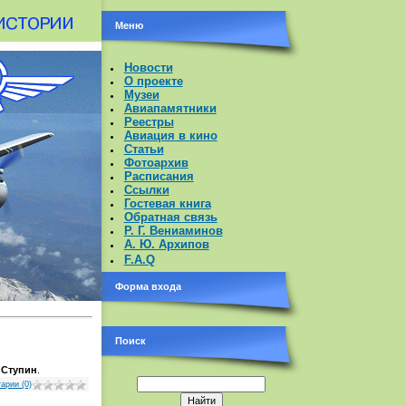
Меню
Новости
О проекте
Музеи
Авиапамятники
Реестры
Авиация в кино
Статьи
Фотоархив
Расписания
Ссылки
Гостевая книга
Обратная связь
Р. Г. Вениаминов
А. Ю. Архипов
F.A.Q
Форма входа
Поиск
 Ступин
.
арии (0)