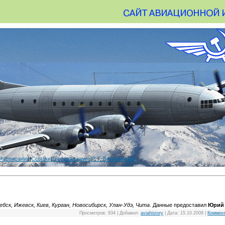
Расписания
|
Ссылки
|
Гостевая книга
|
Р. Г. Вениаминов
бск, Ижевск, Киев, Курган, Новосибирск, Улан-Удэ, Чита
. Данные предоставил
Юрий
Просмотров:
934
|
Добавил:
aviahistory
|
Дата:
15.10.2009
|
Коммент