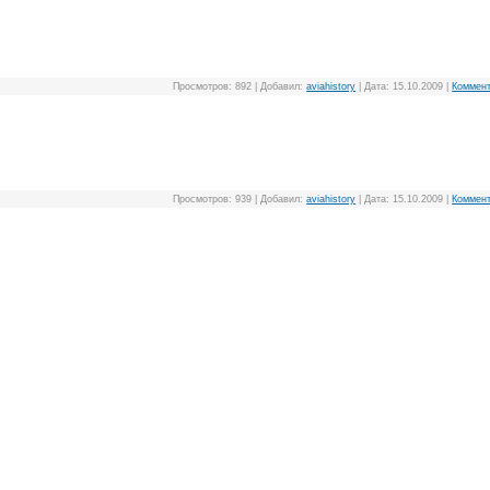
Просмотров:
892
|
Добавил:
aviahistory
|
Дата:
15.10.2009
|
Коммент
Просмотров:
939
|
Добавил:
aviahistory
|
Дата:
15.10.2009
|
Коммент