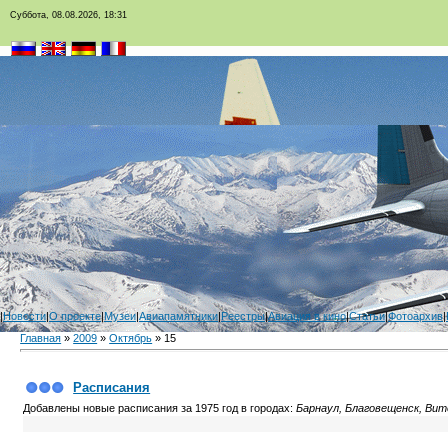
Суббота, 08.08.2026, 18:31
|
Новости
|
О проекте
|
Музеи
|
Авиапамятники
|
Реестры
|
Авиация в кино
|
Статьи
|
Фотоархив
|
Главная
»
2009
»
Октябрь
»
15
Расписания
Добавлены новые расписания за 1975 год в городах:
Барнаул, Благовещенск, Вите