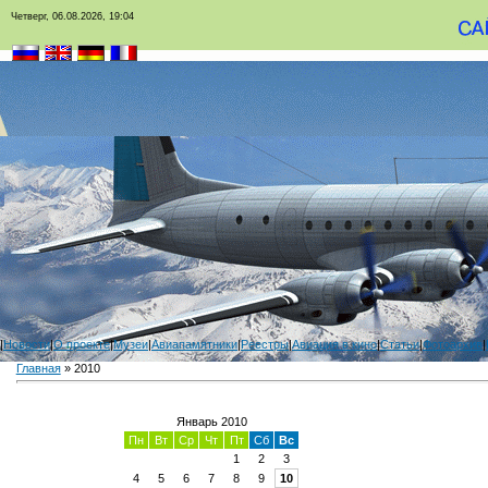
Четверг, 06.08.2026, 19:04
|
Новости
|
О проекте
|
Музеи
|
Авиапамятники
|
Реестры
|
Авиация в кино
|
Статьи
|
Фотоархив
|
Главная
»
2010
Январь 2010
Пн
Вт
Ср
Чт
Пт
Сб
Вс
1
2
3
4
5
6
7
8
9
10