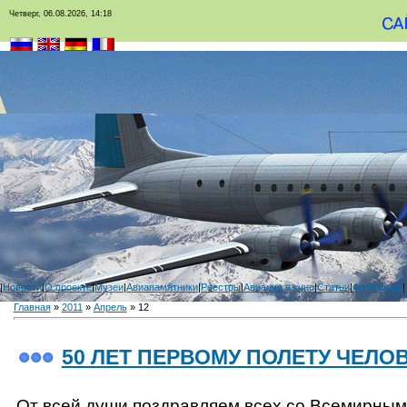
Четверг, 06.08.2026, 14:18
|
Новости
|
О проекте
|
Музеи
|
Авиапамятники
|
Реестры
|
Авиация в кино
|
Статьи
|
Фотоархив
|
Главная
»
2011
»
Апрель
»
12
50 ЛЕТ ПЕРВОМУ ПОЛЕТУ ЧЕЛО
От всей души поздравляем всех со Всемирным