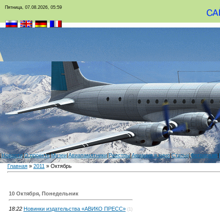
Пятница, 07.08.2026, 05:59
|
Новости
|
О проекте
|
Музеи
|
Авиапамятники
|
Реестры
|
Авиация в кино
|
Статьи
|
Фотоархив
|
Главная
»
2011
»
Октябрь
10 Октября, Понедельник
18:22
Новинки издательства «АВИКО ПРЕСС»
(1)