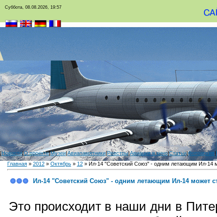
Суббота, 08.08.2026, 19:57
|
Новости
|
О проекте
|
Музеи
|
Авиапамятники
|
Реестры
|
Авиация в кино
|
Статьи
|
Фотоархив
|
Главная
»
2012
»
Октябрь
»
12
» Ил-14 "Советский Союз" - одним летающим Ил-14 
Ил-14 "Советский Союз" - одним летающим Ил-14 может с
Это происходит в наши дни в Пите