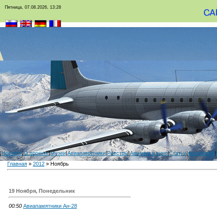
Пятница, 07.08.2026, 13:28
|
Новости
|
О проекте
|
Музеи
|
Авиапамятники
|
Реестры
|
Авиация в кино
|
Статьи
|
Фотоархив
|
Главная
»
2012
»
Ноябрь
19 Ноября, Понедельник
00:50
Авиапамятники Ан-28