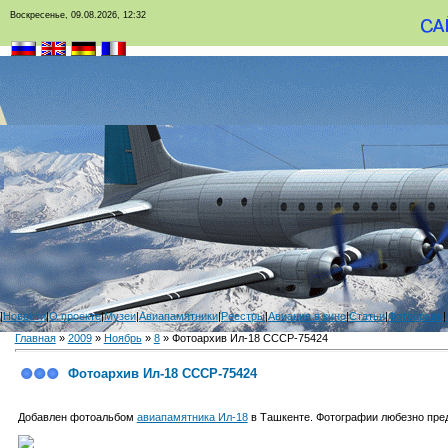
Воскресенье, 09.08.2026, 12:32
|
Новости
|
О проекте
|
Музеи
|
Авиапамятники
|
Реестры
|
Авиация в кино
|
Статьи
|
Фотоархив
|
Главная
»
2009
»
Ноябрь
»
8
» Фотоархив Ил-18 СССР-75424
Фотоархив Ил-18 СССР-75424
Добавлен фотоальбом
авиапамятника Ил-18
в Ташкенте. Фотографии любезно пре