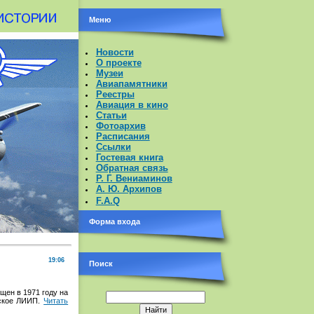
Меню
Новости
О проекте
Музеи
Авиапамятники
Реестры
Авиация в кино
Статьи
Фотоархив
Расписания
Ссылки
Гостевая книга
Обратная связь
Р. Г. Вениаминов
А. Ю. Архипов
F.A.Q
Форма входа
19:06
Поиск
щен в 1971 году на
нское ЛИИП.
Читать