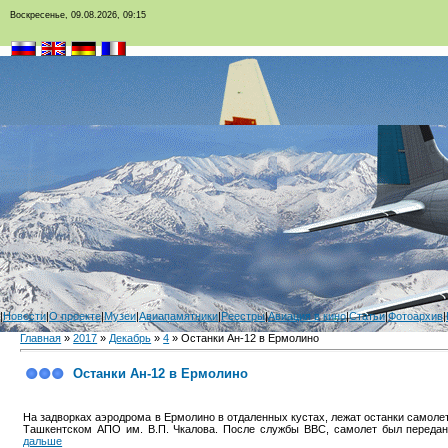
Воскресенье, 09.08.2026, 09:15
|
Новости
|
О проекте
|
Музеи
|
Авиапамятники
|
Реестры
|
Авиация в кино
|
Статьи
|
Фотоархив
|
Главная
»
2017
»
Декабрь
»
4
» Останки Ан-12 в Ермолино
Останки Ан-12 в Ермолино
На задворках аэродрома в Ермолино в отдаленных кустах, лежат останки самолет
Ташкентском АПО им. В.П. Чкалова. После службы ВВС, самолет был перед
дальше