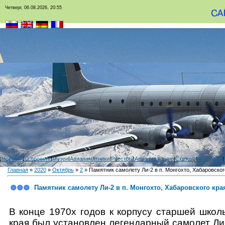
Четверг, 06.08.2026, 20:55
|
Новости
|
О проекте
|
Музеи
|
Авиапамятники
|
Реестры
|
Авиация в кино
|
Статьи
|
Фотоархив
|
Главная
»
2020
»
Октябрь
»
2
» Памятник самолету Ли-2 в п. Монгохто, Хабаровског
Памятник самолету Ли-2 в п. Монгохто, Хабаровского кра
В конце 1970х годов к корпусу старшей школ
края был установлен легендарный самолет Ли-