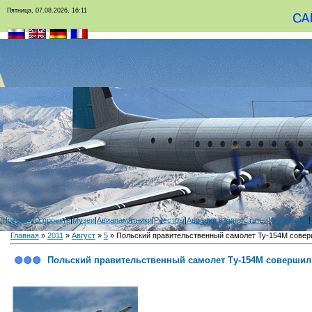
Пятница, 07.08.2026, 16:11
|
Новости
|
О проекте
|
Музеи
|
Авиапамятники
|
Реестры
|
Авиация в кино
|
Статьи
|
Фотоархив
|
Главная
»
2011
»
Август
»
5
» Польский правительственный самолет Ту-154М совер
Польский правительственный самолет Ту-154М совершил