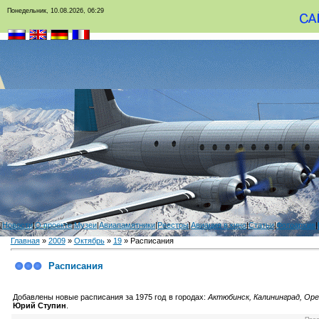
Понедельник, 10.08.2026, 06:29
|
Новости
|
О проекте
|
Музеи
|
Авиапамятники
|
Реестры
|
Авиация в кино
|
Статьи
|
Фотоархив
|
Главная
»
2009
»
Октябрь
»
19
» Расписания
Расписания
Добавлены новые расписания за 1975 год в городах:
Актюбинск, Калининград, Оре
Юрий Ступин
.