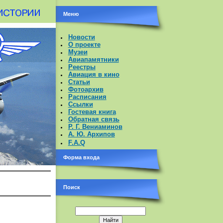
Меню
Новости
О проекте
Музеи
Авиапамятники
Реестры
Авиация в кино
Статьи
Фотоархив
Расписания
Ссылки
Гостевая книга
Обратная связь
Р. Г. Вениаминов
А. Ю. Архипов
F.A.Q
Форма входа
Поиск