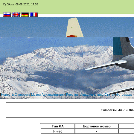
Суббота, 08.08.2026, 17:05
|
Новости
|
О проекте
|
Музеи
|
Авиапамятники
|
Реестры
|
Авиация в кино
|
Статьи
|
Фотоархив
|
Самолеты Ил-76 ОКБ
Тип ЛА
Бортовой номер
Ил-76
-