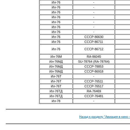
Ил-76
-
Ил-76
-
Ил-76
-
Ил-76
-
Ил-76
-
Ил-76
-
Ил-76
-
Ил-76
СССР-86630
Ил-76
CCCP-86711
Ил-76
CCCP-86712
Ил-76М
RA-86045
Ил-76МД
SU-78764 (RA-78764)
Ил-76МД
CCCP-78853
Ил-76МД
CCCP-86918
Ил-76Т
-
Ил-76Т
СССР-76511
Ил-76Т
CCCP-76517
Ил-76ТД
RA-76469
Ил-76ТД
CCCP-76481
Ил-78
-
Назад к разделу "Авиация в кино