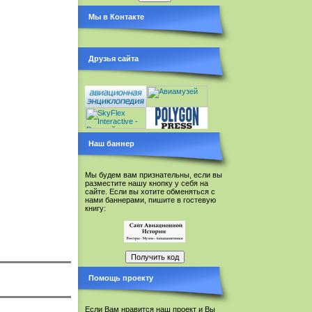
Мы в Контакте
Друзья сайта
Наш баннер
Мы будем вам признательны, если вы
разместите нашу кнопку у себя на
сайте. Если вы хотите обменяться с
нами баннерами, пишите в гостевую
книгу:
Помощь проекту
Если Вам нравится наш проект и Вы