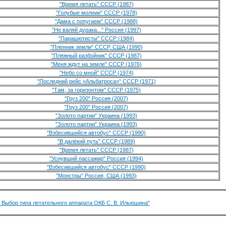
"Время летать" СССР (1987)
"Голубые молнии" СССР (1978)
"Дама с попугаем" СССР (1988)
"Не валяй дурака..." Россия (1997)
"Парашютисты" СССР (1984)
"Пленник земли" СССР, США (1990)
"Пляжный разбойник" СССР (1987)
"Меня ждут на земле" СССР (1976)
"Небо со мной" СССР (1974)
"Последний рейс «Альбатроса»" СССР (1971)
"Там, за горизонтом" CCCP (1975)
"Груз 200" Россия (2007)
"Груз 200" Россия (2007)
"Золото партии" Украина (1993)
"Золото партии" Украина (1993)
"Взбесившийся автобус" СССР (1990)
"В далёкий путь" СССР (1989)
"Время летать" СССР (1987)
"Уснувший пассажир" Россия (1994)
"Взбесившийся автобус" СССР (1990)
"Монстры" Россия, США (1993)
 - Выбор типа летательного аппарата ОКБ С. В. Ильюшина"