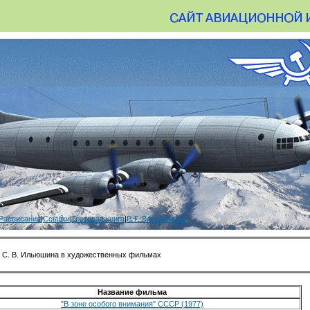
Расписания
|
Ссылки
|
Гостевая книга
|
Р. Г. Вениаминов
 С. В. Ильюшина в художественных фильмах
Название фильма
"В зоне особого внимания" СССР (1977)