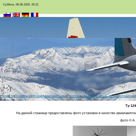
Суббота, 08.08.2026, 00:31
|
Новости
|
О проекте
|
Музеи
|
Авиапамятники
|
Реестры
|
Авиация в кино
|
Статьи
|
Фотоархив
|
Ту-124
На данной странице предоставлены фото установки в качестве авиапамятник
фото © А.