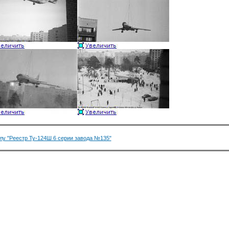
лу "Реестр Ту-124Ш 6 серии завода №135"