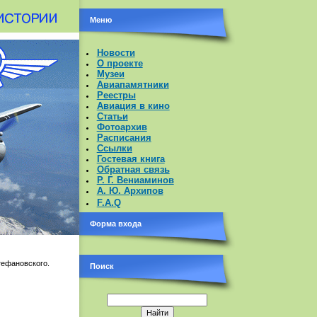
Меню
Новости
О проекте
Музеи
Авиапамятники
Реестры
Авиация в кино
Статьи
Фотоархив
Расписания
Ссылки
Гостевая книга
Обратная связь
Р. Г. Вениаминов
А. Ю. Архипов
F.A.Q
Форма входа
тефановского.
Поиск