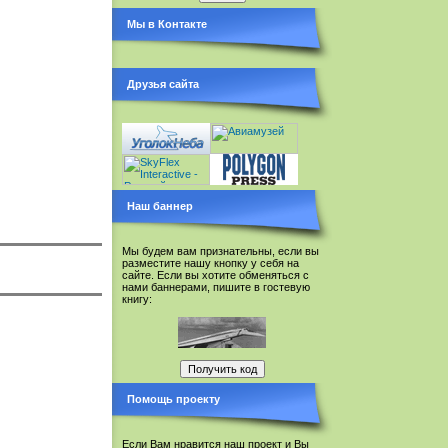
Мы в Контакте
Друзья сайта
Наш баннер
Мы будем вам признательны, если вы
разместите нашу кнопку у себя на
сайте. Если вы хотите обменяться с
нами баннерами, пишите в гостевую
книгу:
Помощь проекту
Если Вам нравится наш проект и Вы