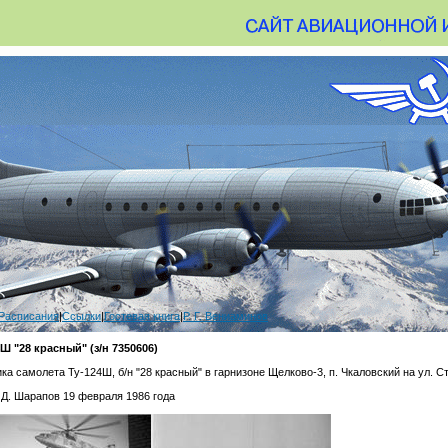
Расписания
|
Ссылки
|
Гостевая книга
|
Р. Г. Вениаминов
Ш "28 красный" (з/н 7350606)
а самолета Ту-124Ш, б/н "28 красный" в гарнизоне Щелково-3, п. Чкаловский на ул. С
 Д. Шарапов 19 февраля 1986 года