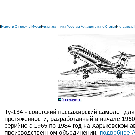
|
Новости
|
О проекте
|
Музеи
|
Авиапамятники
|
Реестры
|
Авиация в кино
|
Статьи
|
Фотоархив
|
Ту-134 - советский пассажирский самолёт дл
протяжённости, разработанный в начале 1960
серийно с 1965 по 1984 год на Харьковском 
производственном объединении.
подробнее