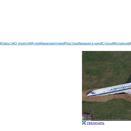
|
Новости
|
О проекте
|
Музеи
|
Авиапамятники
|
Реестры
|
Авиация в кино
|
Статьи
|
Фотоархив
|