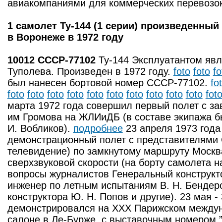
авиакомпаниями для коммерческих перевозо
1 самолет Ту-144 (1 серии) произведенный
в Воронеже в 1972 году
10012 СССР-77102
Ту-144 Эксплуатантом яв
Туполева. Произведен в 1972 году.
foto
foto
fo
был нанесен бортовой номер СССР-77102.
fo
foto
foto
foto
foto
foto
foto
foto
foto
foto
foto
fot
марта 1972 года совершил первый полет с за
им Громова на ЖЛИиДБ (в составе экипажа б
И. Вобликов).
подробнее
23 апреля 1973 год
демонстрационный полет с представителями 
телевидение) по замкнутому маршруту Москва
сверхзвуковой скорости (на борту самолета н
вопросы журналистов Генеральный конструкто
инженер по летным испытаниям В. Н. Бендеро
конструктора Ю. Н. Попов и другие). 23 мая -
демонстрировался на XXX Парижском между
салоне в Ле-Бурже, с выставочным номером 