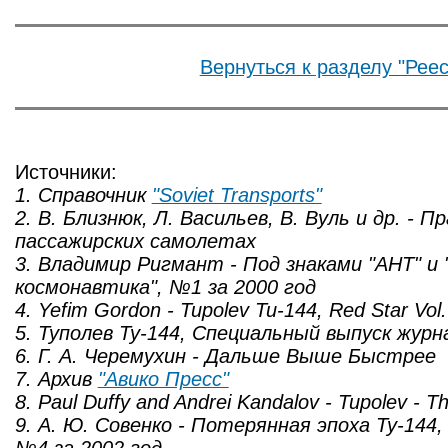
Вернуться к разделу "Реес
Источники:
1. Справочник
"Soviet Transports"
2. В. Близнюк, Л. Васильев, В. Вуль и др. - П
пассажирских самолетах
3. Владимир Ригмант - Под знаками "АНТ" и 
космонавтика", №1 за 2000 год
4. Yefim Gordon - Tupolev Tu-144, Red Star Vol.
5. Туполев Ту-144, Специальный выпуск жур
6. Г. А. Черемухин - Дальше Выше Быстрее
7. Архив
"Авико Пресс"
8. Paul Duffy and Andrei Kandalov - Tupolev - Th
9. А. Ю. Совенко - Потерянная эпоха Ту-144,