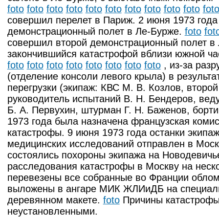
foto
foto
foto
foto
foto
foto
foto
foto
foto
foto
fot
совершил перелет в Париж. 2 июня 1973 год
демонстрационный полет в Ле-Бурже.
foto
fot
совершил второй демонстрационный полет в
закончившийся катастрофой вблизи южной ча
foto
foto
foto
foto
foto
foto
foto
foto
, из-за раз
(отделение консоли левого крыла) в результ
перегрузки (экипаж: КВС М. В. Козлов, второй
руководитель испытаний В. Н. Бендеров, ве
Б. А. Первухин, штурман Г. Н. Баженов, борт
1973 года была назначена французская коми
катастрофы. 9 июня 1973 года останки экипаж
медицинских исследований отправлен в Москв
состоялись похороны экипажа на Новодевич
расследования катастрофы в Москву на неск
перевезены все собранные во Франции облом
выложены в ангаре МИК ЖЛИиДБ на специал
деревянном макете.
foto
Причины катастрофы 
неустановленными.