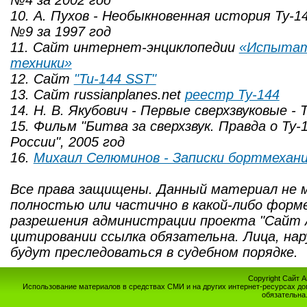
№4 за 2002 год
10. А. Пухов - Необыкновенная история Ту-1
№9 за 1997 год
11. Сайт интернет-энциклопедии
«Испытат
техники»
12. Сайт
"Tu-144 SST"
13. Cайт russianplanes.net
реестр Ту-144
14. Н. В. Якубович - Первые сверхзвуковые - 
15. Фильм "Битва за сверхзвук. Правда о Ту-
России", 2005 год
1
6.
Михаил Селюминов - Записки бортмехан
Все права защищены. Данный материал не 
полностью или частично в какой-либо форм
разрешения администрации проекта "Сайт 
цитировании ссылка обязательна. Лица, на
будут преследоваться в судебном порядке.
Copyright Сайт 
Использование материалов в средствах СМИ и на других интернет-ресурсах до
обязательна