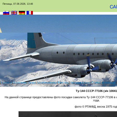
Пятница, 07.08.2026, 13:46
|
Новости
|
О проекте
|
Музеи
|
Авиапамятники
|
Реестры
|
Авиация в кино
|
Статьи
|
Фотоархив
|
Ту-144 СССР-77106 (з/н 10041
На данной странице предоставлены фото посадки самолета Ту-144 СССР-77106 в А
года.
фото © РГАКФД, весна 1975 год