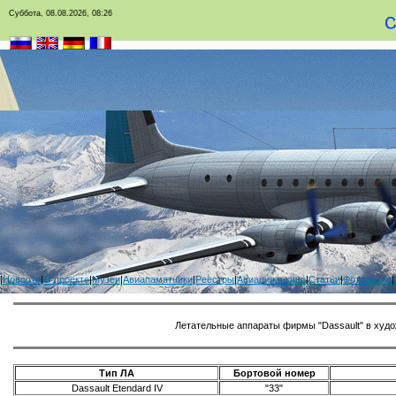
Суббота, 08.08.2026, 08:26
|
Новости
|
О проекте
|
Музеи
|
Авиапамятники
|
Реестры
|
Авиация в кино
|
Статьи
|
Фотоархив
|
Летательные аппараты фирмы "Dassault" в ху
Тип ЛА
Бортовой номер
Dassault Etendard IV
"33"