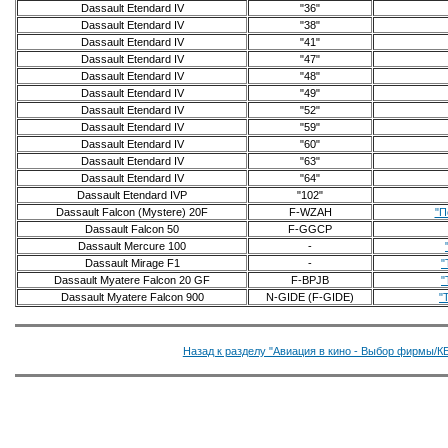
Dassault Etendard IV
"36"
Dassault Etendard IV
"38"
Dassault Etendard IV
"41"
Dassault Etendard IV
"47"
Dassault Etendard IV
"48"
Dassault Etendard IV
"49"
Dassault Etendard IV
"52"
Dassault Etendard IV
"59"
Dassault Etendard IV
"60"
Dassault Etendard IV
"63"
Dassault Etendard IV
"64"
Dassault Etendard IVP
"102"
Dassault Falcon (Mystere) 20F
F-WZAH
"П
Dassault Falcon 50
F-GGCP
Dassault Mercure 100
-
Dassault Mirage F1
-
"
Dassault Myatere Falcon 20 GF
F-BPJB
"
Dassault Myatere Falcon 900
N-GIDE (F-GIDE)
"
Назад к разделу "Авиация в кино - Выбор фирмы/КБ